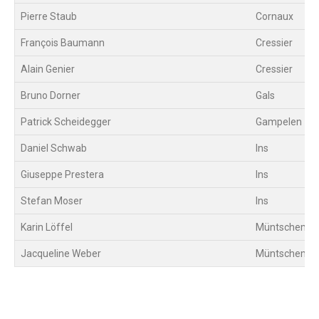
Pierre Staub
Cornaux
François Baumann
Cressier
Alain Genier
Cressier
Bruno Dorner
Gals
Patrick Scheidegger
Gampelen
Daniel Schwab
Ins
Giuseppe Prestera
Ins
Stefan Moser
Ins
Karin Löffel
Müntschemie
Jacqueline Weber
Müntschemie