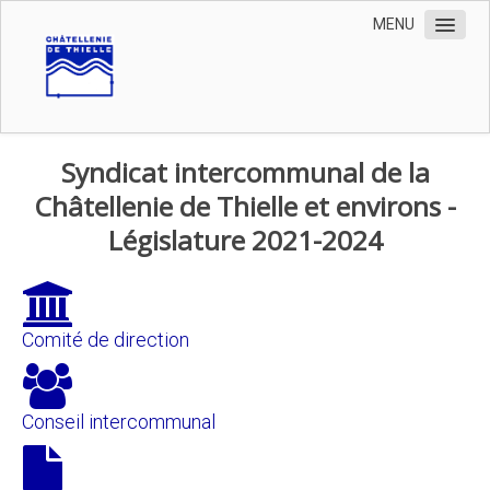
MENU
Déchetterie
Syndicat intercommunal de la
STEP
Châtellenie de Thielle et environs -
Politique
Législature 2021-2024
Horaire de l’administration de la STEP et de la déchetterie
Comité de direction
Conseil intercommunal